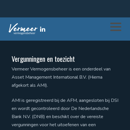
Privé beleggen
Waarom Vermeer
Zakelijk beleggen
Werkwijze
Vergunningen en toezicht
Pensioen beleggen
Overstappen
Vermeer Vermogensbeheer is een onderdeel van
Het nieuwe rentenieren
Compliance
Asset Management International B.V. (Hierna
afgekort als AMI).
Kosten en opbrengsten
Vergunningen en toezicht
AMI is geregistreerd bij de AFM, aangesloten bij DSI
en wordt gecontroleerd door De Nederlandsche
Talenten
Disclaimer
Bank N.V. (DNB) en beschikt over de vereiste
vergunningen voor het uitoefenen van een
Second opinion
FAQ