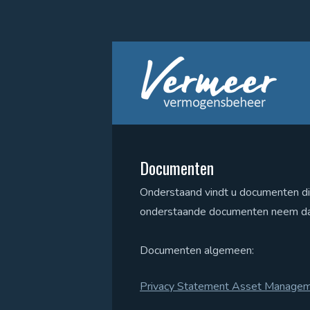
Privé beleggen
Waarom Vermeer
Zakelijk beleggen
Werkwijze
Pensioen beleggen
Overstappen
Documenten
Het nieuwe rentenieren
Compliance
Onderstaand vindt u documenten die 
onderstaande documenten neem dan
Kosten en opbrengsten
Vergunningen en toezicht
Documenten algemeen:
Talenten
Disclaimer
Privacy Statement Asset Manageme
Second opinion
FAQ